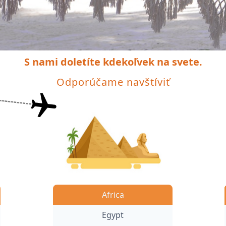
S nami doletíte kdekoľvek na svete.
Odporúčame navštíviť
Africa
Egypt