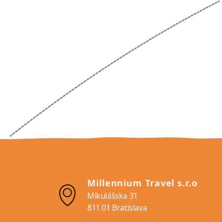
Denver
New Orleans
New York
San Diego
Millennium Travel s.r.o
Mikulášska 31
811 01 Bratislava