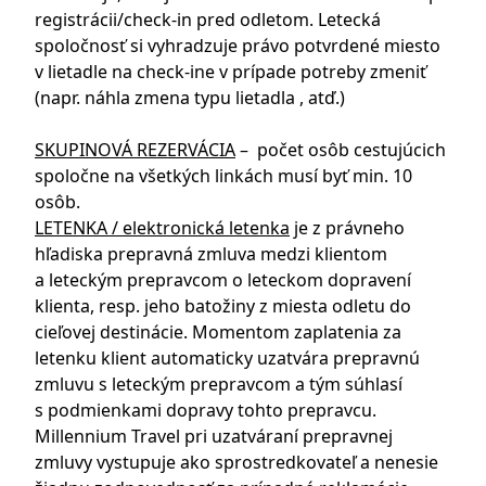
registrácii/check-in pred odletom. Letecká
spoločnosť si vyhradzuje právo potvrdené miesto
v lietadle na check-ine v prípade potreby zmeniť
(napr. náhla zmena typu lietadla , atď.)
SKUPINOVÁ REZERVÁCIA
– počet osôb cestujúcich
spoločne na všetkých linkách musí byť min. 10
osôb.
LETENKA / elektronická letenka
je z právneho
hľadiska prepravná zmluva medzi klientom
a leteckým prepravcom o leteckom dopravení
klienta, resp. jeho batožiny z miesta odletu do
cieľovej destinácie. Momentom zaplatenia za
letenku klient automaticky uzatvára prepravnú
zmluvu s leteckým prepravcom a tým súhlasí
s podmienkami dopravy tohto prepravcu.
Millennium Travel pri uzatváraní prepravnej
zmluvy vystupuje ako sprostredkovateľ a nenesie