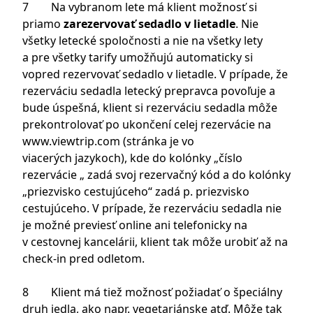
7 Na vybranom lete má klient možnosť si
priamo
zarezervovať sedadlo v lietadle
. Nie
všetky letecké spoločnosti a nie na všetky lety
a pre všetky tarify umožňujú automaticky si
vopred rezervovať sedadlo v lietadle. V prípade, že
rezerváciu sedadla letecký prepravca povoľuje a
bude úspešná, klient si rezerváciu sedadla môže
prekontrolovať po ukončení celej rezervácie na
www.viewtrip.com
(stránka je vo
viacerých jazykoch), kde do kolónky „číslo
rezervácie „ zadá svoj rezervačný kód a do kolónky
„priezvisko cestujúceho“ zadá p. priezvisko
cestujúceho. V prípade, že rezerváciu sedadla nie
je možné previesť online ani telefonicky na
v cestovnej kancelárii, klient tak môže urobiť až na
check-in pred odletom.
8 Klient má tiež možnosť požiadať o špeciálny
druh jedla, ako napr. vegetariánske atď. Môže tak