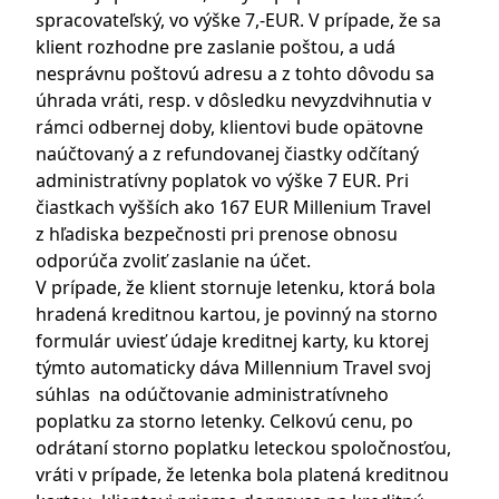
spracovateľský, vo výške 7,-EUR. V prípade, že sa
klient rozhodne pre zaslanie poštou, a udá
nesprávnu poštovú adresu a z tohto dôvodu sa
úhrada vráti, resp. v dôsledku nevyzdvihnutia v
rámci odbernej doby, klientovi bude opätovne
naúčtovaný a z refundovanej čiastky odčítaný
administratívny poplatok vo výške 7 EUR. Pri
čiastkach vyšších ako 167 EUR Millenium Travel
z hľadiska bezpečnosti pri prenose obnosu
odporúča zvoliť zaslanie na účet.
V prípade, že klient stornuje letenku, ktorá bola
hradená kreditnou kartou, je povinný na storno
formulár uviesť údaje kreditnej karty, ku ktorej
týmto automaticky dáva Millennium Travel svoj
súhlas na odúčtovanie administratívneho
poplatku za storno letenky. Celkovú cenu, po
odrátaní storno poplatku leteckou spoločnosťou,
vráti v prípade, že letenka bola platená kreditnou