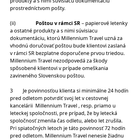
produkty a s nimi súvisiacu dokumentáciu
prostredníctvom pošty.
(ii)
Poštou v rámci SR
– papierové letenky
a ostatné produkty a s nimi súvisiacu
dokumentáciu, ktorú Millennium Travel uzná za
vhodnú doručovať poštou bude klientovi zaslaná
v rámci SR bezplatne doporučene prvou triedou.
Millennium Travel nezodpovedá za škody
spôsobené klientovi v prípade omeškania
zavineného Slovenskou poštou.
3 Je povinnosťou klienta si minimálne 24 hodín
pred odletom potvrdiť svoj let v cestovnej
kancelárii Millennium Travel , resp. priamo u
leteckej spoločnosti, pre prípad, že by letecká
spoločnosť zmenila čas odletu, alebo let zrušila.
Pri spiatočných letoch je táto povinnosť 72 hodín
pred odletom. Millennium Travel nenesie žiadnu