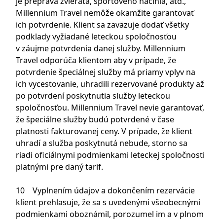
je preprava zvieraťa, športového náčinia, atď.,
Millennium Travel nemôže okamžite garantovať
ich potvrdenie. Klient sa zaväzuje dodať všetky
podklady vyžiadané leteckou spoločnosťou
v záujme potvrdenia danej služby. Millennium
Travel odporúča klientom aby v prípade, že
potvrdenie špeciálnej služby má priamy vplyv na
ich vycestovanie, uhradili rezervované produkty až
po potvrdení poskytnutia služby leteckou
spoločnosťou. Millennium Travel nevie garantovať,
že špeciálne služby budú potvrdené v čase
platnosti fakturovanej ceny. V prípade, že klient
uhradí a služba poskytnutá nebude, storno sa
riadi oficiálnymi podmienkami leteckej spoločnosti
platnými pre daný tarif.
10 Vyplnením údajov a dokončením rezervácie
klient prehlasuje, že sa s uvedenými všeobecnými
podmienkami oboznámil, porozumel im a v plnom