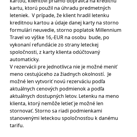
kartou, klientovi priamo dopravca na kreditnú
kartu, ktorú použil na úhradu predmetných
leteniek. V prípade, že klient hradil letenku
kreditnou kartou a údaje danej karty na storno
formulári neuvedie, storno poplatok Millennium
Travel vo výške 16,-EUR na osobu bude, po
vykonaní refundácie zo strany leteckej
spoločnosti, z karty klienta odúčtovaný
automaticky.
V rezervácii pre jednotlivca nie je možné meniť
meno cestujúceho za žiadnych okolností. Je
možné len vytvoriť novú rezerváciu podľa
aktuálnych cenových podmienok a podľa
aktuálnych dostupných letov. Letenku na meno
klienta, ktorý nemôže letieť je možné len
stornovať. Storno sa riadi podmienkami
stanovenými leteckou spoločnosťou k danému
tarifu.