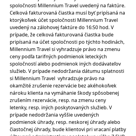
spoločnosti Millennium Travel uvedený na faktúre.
Celková fakturovaná čiastka musí byť pripísaná na
ktorýkoľvek účet spoločnosti Millennium Travel
uvedený na zálohovej faktúre do 16:50 hod. V
prípade, že celková fakturovaná čiastka bude
pripísaná na účet spoločnosti po týchto hodinách,
Millennium Travel si vyhradzuje právo na zmenu
ceny podľa tarifných podmienok leteckých
spoločností alebo podmienok iných dodávateľov
služieb. V prípade nedodržania dátumu splatnosti
si Millennium Travel vyhradzuje právo na
okamžité zrušenie rezervácie bez akéhokoľvek
nároku klienta na vymáhanie škody spôsobenej
zrušením rezervácie, resp. na zmenu ceny
letenky, resp. iných poskytovaných služieb. V
prípade nedodržania vyššie uvedených
podmienok úhrady, resp. neskorej úhrady alebo
čiastočnej úhrady, bude klientovi pri vracaní platby