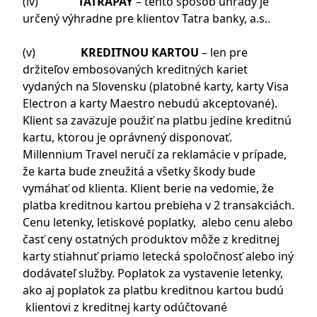
(iv)
TATRAPAY
– tento spôsob úhrady je
určený výhradne pre klientov Tatra banky, a.s..
(v)
KREDITNOU KARTOU
– len pre
držiteľov embosovaných kreditných kariet
vydaných na Slovensku (platobné karty, karty Visa
Electron a karty Maestro nebudú akceptované).
Klient sa zaväzuje použiť na platbu jedine kreditnú
kartu, ktorou je oprávnený disponovať.
Millennium Travel neručí za reklamácie v prípade,
že karta bude zneužitá a všetky škody bude
vymáhať od klienta. Klient berie na vedomie, že
platba kreditnou kartou prebieha v 2 transakciách.
Cenu letenky, letiskové poplatky, alebo cenu alebo
časť ceny ostatných produktov môže z kreditnej
karty stiahnuť priamo letecká spoločnosť alebo iný
dodávateľ služby. Poplatok za vystavenie letenky,
ako aj poplatok za platbu kreditnou kartou budú
klientovi z kreditnej karty odúčtované