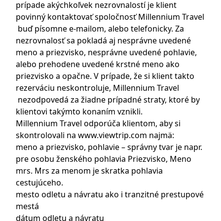
prípade akýchkoľvek nezrovnalostí je klient
povinný kontaktovať spoločnosť Millennium Travel
buď písomne e-mailom, alebo telefonicky. Za
nezrovnalosť sa pokladá aj nesprávne uvedené
meno a priezvisko, nesprávne uvedené pohlavie,
alebo prehodene uvedené krstné meno ako
priezvisko a opačne. V prípade, že si klient takto
rezerváciu neskontroluje, Millennium Travel
nezodpovedá za žiadne prípadné straty, ktoré by
klientovi takýmto konaním vznikli.
Millennium Travel odporúča klientom, aby si
skontrolovali na
www.viewtrip.com
najmä:
meno a priezvisko, pohlavie – správny tvar je napr.
pre osobu ženského pohlavia Priezvisko, Meno
mrs. Mrs za menom je skratka pohlavia
cestujúceho.
mesto odletu a návratu ako i tranzitné prestupové
mestá
dátum odletu a návratu