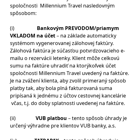
spoločnosti Millennium Travel nasledovným
spôsobom:
(i)
Bankovým
PREVODOM/priamym
VKLADOM na účet
– na základe automaticky
systémom vygenerovanej zálohovej faktúry.
Zálohová faktúra je súčasťou potvrdzovacieho e-
mailu o rezervácii letenky. Klient môže celkovú
sumu na faktúre uhradiť na ktorýkoľvek účet
spoločnosti Millennium Travel uvedený na faktúre.
Je na zvážení klienta, aby zvolil primeraný spôsob
platby tak, aby bola plná fakturovaná suma
pripísaná k jednému z účtov cestovnej kancelárie
včas, t.j. do doby splatnosti uvedenej na faktúre.
(ii)
VUB platbou
– tento spôsob úhrady je
určený výhradne pre klientov VUB banky, a.s.