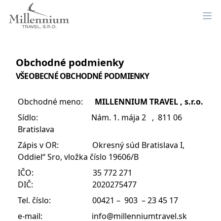
Obchodné podmienky
VŠEOBECNÉ OBCHODNÉ PODMIENKY
Obchodné meno:
MILLENNIUM TRAVEL , s.r.o.
Sídlo: Nám. 1. mája 2 , 811 06
Bratislava
Zápis v OR: Okresný súd Bratislava I,
Oddiel“ Sro, vložka číslo 19606/B
IČO: 35 772 271
DIČ: 2020275477
Tel. číslo: 00421 – 903 – 23 45 17
e-mail:
info@millenniumtravel.sk