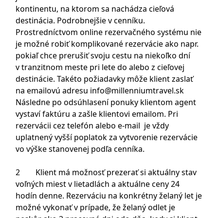
kontinentu, na ktorom sa nachádza cieľová
destinácia. Podrobnejšie v cenníku.
Prostredníctvom online rezervačného systému nie
je možné robiť komplikované rezervácie ako napr.
pokiaľ chce prerušiť svoju cestu na niekoľko dní
v tranzitnom meste pri lete do alebo z cieľovej
destinácie. Takéto požiadavky môže klient zaslať
na emailovú adresu
info@millenniumtravel.sk
Následne po odsúhlasení ponuky klientom agent
vystaví faktúru a zašle klientovi emailom. Pri
rezervácii cez telefón alebo e-mail je vždy
uplatnený vyšší poplatok za vytvorenie rezervácie
vo výške stanovenej podľa cenníka.
2 Klient má možnosť prezerať si aktuálny stav
voľných miest v lietadlách a aktuálne ceny 24
hodín denne. Rezerváciu na konkrétny želaný let je
možné vykonať v prípade, že želaný odlet je