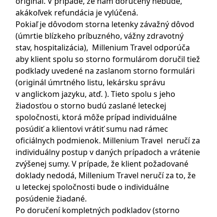
originál. V prípade, že nám doručený nebude,
akákoľvek refundácia je vylúčená.
Pokiaľ je dôvodom storna letenky závažný dôvod
(úmrtie blízkeho príbuzného, vážny zdravotný
stav, hospitalizácia), Millenium Travel odporúča
aby klient spolu so storno formulárom doručil tiež
podklady uvedené na zaslanom storno formulári
(originál úmrtného listu, lekársku správu
v anglickom jazyku, atď. ). Tieto spolu s jeho
žiadosťou o storno budú zaslané leteckej
spoločnosti, ktorá môže prípad individuálne
posúdiť a klientovi vrátiť sumu nad rámec
oficiálnych podmienok. Millenium Travel neručí za
individuálny postup v daných prípadoch a vrátenie
zvýšenej sumy. V prípade, že klient požadované
doklady nedodá, Millenium Travel neručí za to, že
u leteckej spoločnosti bude o individuálne
posúdenie žiadané.
Po doručení kompletných podkladov (storno