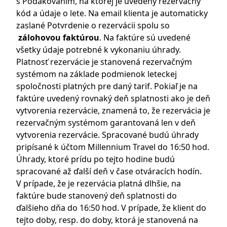
s Poďakovaním, na ktorej je uvedený rezervačný
kód a údaje o lete. Na email klienta je automaticky
zaslané Potvrdenie o rezervácii spolu so
zálohovou faktúrou
. Na faktúre sú uvedené
všetky údaje potrebné k vykonaniu úhrady.
Platnosť rezervácie je stanovená rezervačným
systémom na základe podmienok leteckej
spoločnosti platných pre daný tarif. Pokiaľ je na
faktúre uvedený rovnaký deň splatnosti ako je deň
vytvorenia rezervácie, znamená to, že rezervácia je
rezervačným systémom garantovaná len v deň
vytvorenia rezervácie. Spracované budú úhrady
pripísané k účtom Millennium Travel do 16:50 hod.
Úhrady, ktoré prídu po tejto hodine budú
spracované až ďalší deň v čase otváracích hodín.
V prípade, že je rezervácia platná dlhšie, na
faktúre bude stanovený deň splatnosti do
ďalšieho dňa do 16:50 hod. V prípade, že klient do
tejto doby, resp. do doby, ktorá je stanovená na