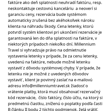
faktúre ako deň splatnosti neuhradí faktúru, resp.
neskontaktuje cestovnú kanceláriu a neoverí si
garanciu ceny, rezervácia bude systémom
automaticky zrušená bez akéhokoľvek nároku
klienta na náhradu škody. Cena letenky, ktorú
potvrdí systém klientovi pri ukončení rezervácie je
garantovaná len do dňa splatnosti na faktúre, v
niektorých prípadoch niekoľko dní. Millennium
Travel si vyhradzuje právo na odmietnutie
vystavenia letenky v prípade, že za cenu letenky,
uvedenú na faktúre, nebude možné letenku
vystaviť z dôvodu systémovej chyby. V prípade, že
letenku nie je možné z uvedených dôvodov
vystaviť , klient je povinný zaslať na e-mailovú
adresu
info@millenniumtravel.sk
žiadosť o
vrátenie platby, ktorá musí obsahovať rezervačný
kód rezervácie, číslo faktúry, číslo účtu, na ktorý si
predmetnú čiastku, zníženú o poplatky podľa časti
B článku II bodu 2 týchto podmienok, želá vrátiť.