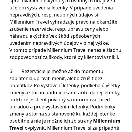
spracovaním poskytnutých osobných údajov za
účelom vystavenia letenky. V prípade uvedenia
nepravdivých, resp. neúplných údajov si
Millennium Travel vyhradzuje právo na okamžité
zrušenie rezervácie, resp. úpravu ceny alebo
náhradu akýchkoľvek škôd spôsobených
uvedením nepravdivých údajov v plnej výške.
V tomto prípade Millennium Travel nenesie žiadnu
zodpovednosť za škody, ktoré by klientovi vznikli.
6 Rezervácie je možné až do momentu
zaplatenia upraviť, meniť, alebo zrušiť bez
poplatkov. Po vystavení letenky, podliehajú všetky
zmeny a storno podmienkam tarifu danej letenky,
na ktoré je klient povinný sa informovať pred
úhradou a pred vystavením letenky. Podmienky
zmeny a storna sú stanovené ku každej letenke
osobitne a nie je možné ich zo strany
Millennium
Travel
ovplyvniť. Millennium Travel si za prípadné