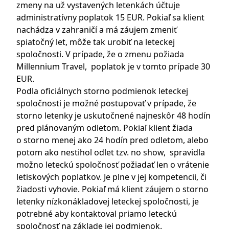
zmeny na už vystavených letenkách účtuje
administratívny poplatok 15 EUR. Pokiaľ sa klient
nachádza v zahraničí a má záujem zmeniť
spiatočný let, môže tak urobiť na leteckej
spoločnosti. V prípade, že o zmenu požiada
Millennium Travel, poplatok je v tomto prípade 30
EUR.
Podla oficiálnych storno podmienok leteckej
spoločnosti je možné postupovať v prípade, že
storno letenky je uskutočnené najneskôr 48 hodín
pred plánovaným odletom. Pokiaľ klient žiada
o storno menej ako 24 hodín pred odletom, alebo
potom ako nestihol odlet tzv. no show, spravidla
možno leteckú spoločnosť požiadať len o vrátenie
letiskových poplatkov. Je plne v jej kompetencii, či
žiadosti vyhovie. Pokiaľ má klient záujem o storno
letenky nízkonákladovej leteckej spoločnosti, je
potrebné aby kontaktoval priamo leteckú
spoločnosť na základe jej podmienok.