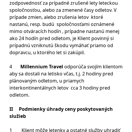
zodpovednosť za prípadné zrušené lety leteckou
spoločnosťou, alebo za zmenené časy odletov. V
prípade zmien, alebo zrušenia letov ktoré
nastanú, resp. budú spoločnosťami oznámené
mimo otváracích hodín , prípadne nastanú menej
ako 24 hodín pred odletom, je Klient povinný si
prípadnú vzniknutú škodu vymáhať priamo od
dopravcu, u ktorého let si zakúpil.
4
Millennium Travel
odporúča svojím klientom
aby sa dostali na letisko včas, t.j. 2 hodiny pred
plánovaným odletom, u priamych
interkontinentálnych letov cca 3 hodiny pred
odletom.
II Podmienky úhrady ceny poskytovaných
služieb
1 Klient môže letenky a ostatné služby uhradiť