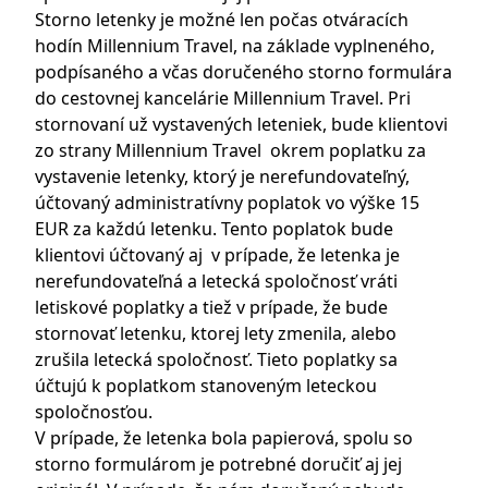
Storno letenky je možné len počas otváracích
hodín Millennium Travel, na základe vyplneného,
podpísaného a včas doručeného storno formulára
do cestovnej kancelárie Millennium Travel. Pri
stornovaní už vystavených leteniek, bude klientovi
zo strany Millennium Travel okrem poplatku za
vystavenie letenky, ktorý je nerefundovateľný,
účtovaný administratívny poplatok vo výške 15
EUR za každú letenku. Tento poplatok bude
klientovi účtovaný aj v prípade, že letenka je
nerefundovateľná a letecká spoločnosť vráti
letiskové poplatky a tiež v prípade, že bude
stornovať letenku, ktorej lety zmenila, alebo
zrušila letecká spoločnosť. Tieto poplatky sa
účtujú k poplatkom stanoveným leteckou
spoločnosťou.
V prípade, že letenka bola papierová, spolu so
storno formulárom je potrebné doručiť aj jej