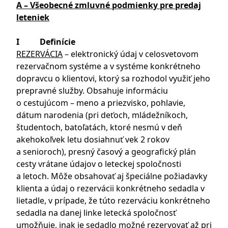
A – Všeobecné zmluvné podmienky pre predaj
leteniek
I Definície
REZERVÁCIA
– elektronický údaj v celosvetovom
rezervačnom systéme a v systéme konkrétneho
dopravcu o klientovi, ktorý sa rozhodol využiť jeho
prepravné služby. Obsahuje informáciu
o cestujúcom – meno a priezvisko, pohlavie,
dátum narodenia (pri deťoch, mládežníkoch,
študentoch, batoľatách, ktoré nesmú v deň
akehokoľvek letu dosiahnuť vek 2 rokov
a senioroch), presný časový a geografický plán
cesty vrátane údajov o leteckej spoločnosti
a letoch. Môže obsahovať aj špeciálne požiadavky
klienta a údaj o rezervácii konkrétneho sedadla v
lietadle, v prípade, že túto rezerváciu konkrétneho
sedadla na danej linke letecká spoločnosť
umožňuje, inak je sedadlo možné rezervovať až pri