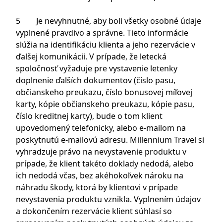
5 Je nevyhnutné, aby boli všetky osobné údaje
vyplnené pravdivo a správne. Tieto informácie
slúžia na identifikáciu klienta a jeho rezervácie v
ďalšej komunikácii. V prípade, že letecká
spoločnosť vyžaduje pre vystavenie letenky
doplnenie ďalších dokumentov (číslo pasu,
občianskeho preukazu, číslo bonusovej míľovej
karty, kópie občianskeho preukazu, kópie pasu,
číslo kreditnej karty), bude o tom klient
upovedomený telefonicky, alebo e-mailom na
poskytnutú e-mailovú adresu. Millennium Travel si
vyhradzuje právo na nevystavenie produktu v
prípade, že klient takéto doklady nedodá, alebo
ich nedodá včas, bez akéhokoľvek nároku na
náhradu škody, ktorá by klientovi v prípade
nevystavenia produktu vznikla. Vyplnením údajov
a dokončením rezervácie klient súhlasí so