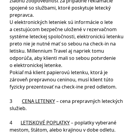
žiadnu zodpovednosť za prípadné reklamácie
spojené so službami, ktoré poskytuje letecký
prepravca.
U elektronických leteniek sú informácie o lete
a cestujúcom bezpečne uložené v rezervačnom
systéme leteckej spoločnosti, elektronickú letenku
preto nie je nutné mať so sebou na check-in na
letisku. Millennium Travel aj napriek tomu
odporúča, aby klienti mali so sebou potvrdenie
o elektronickej letenke.
Pokiaľ má klient papierovú letenku, ktorá je
zároveň prepravnou ceninou, musí klient túto
fyzicky prezentovať na check-ine pred odletom.
3
CENA LETENKY
– cena prepravných leteckých
služieb.
4
LETISKOVÉ POPLATKY
– poplatky vyberané
mestom, štátom, alebo krajinou v dobe odletu.