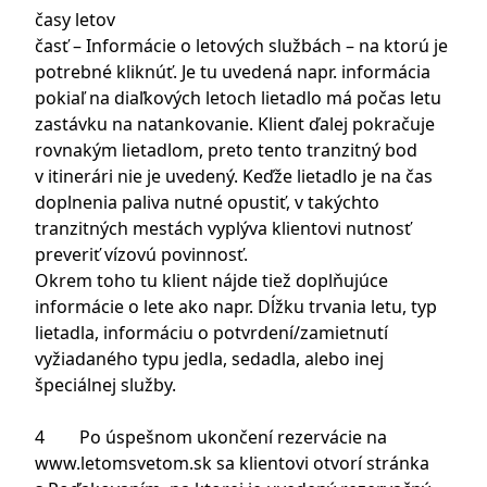
časy letov
časť – Informácie o letových službách – na ktorú je
potrebné kliknúť. Je tu uvedená napr. informácia
pokiaľ na diaľkových letoch lietadlo má počas letu
zastávku na natankovanie. Klient ďalej pokračuje
rovnakým lietadlom, preto tento tranzitný bod
v itinerári nie je uvedený. Keďže lietadlo je na čas
doplnenia paliva nutné opustiť, v takýchto
tranzitných mestách vyplýva klientovi nutnosť
preveriť vízovú povinnosť.
Okrem toho tu klient nájde tiež doplňujúce
informácie o lete ako napr. Dĺžku trvania letu, typ
lietadla, informáciu o potvrdení/zamietnutí
vyžiadaného typu jedla, sedadla, alebo inej
špeciálnej služby.
4 Po úspešnom ukončení rezervácie na
www.letomsvetom.sk sa klientovi otvorí stránka