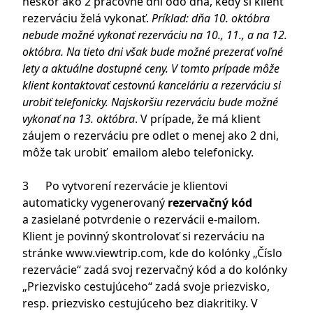
neskôr ako 2 pracovné dni odo dňa, kedy si klient
rezerváciu želá vykonať.
Príklad: dňa 10. októbra
nebude možné vykonať rezerváciu na 10., 11., a na 12.
októbra. Na tieto dni však bude možné prezerať voľné
lety a aktuálne dostupné ceny. V tomto prípade môže
klient kontaktovať cestovnú kanceláriu a rezerváciu si
urobiť telefonicky. Najskoršiu rezerváciu bude možné
vykonať na 13. októbra
. V prípade, že má klient
záujem o rezerváciu pre odlet o menej ako 2 dni,
môže tak urobiť emailom alebo telefonicky.
3 Po vytvorení rezervácie je klientovi
automaticky vygenerovaný
rezervačný kód
a zasielané potvrdenie o rezervácii e-mailom.
Klient je povinný skontrolovať si rezerváciu na
stránke
www.viewtrip.com
, kde do kolónky „Číslo
rezervácie“ zadá svoj rezervačný kód a do kolónky
„Priezvisko cestujúceho“ zadá svoje priezvisko,
resp. priezvisko cestujúceho bez diakritiky. V