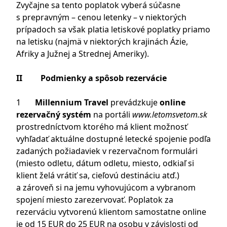
Zvyčajne sa tento poplatok vyberá súčasne
s prepravným – cenou letenky – v niektorých
prípadoch sa však platia letiskové poplatky priamo
na letisku (najmä v niektorých krajinách Ázie,
Afriky a Južnej a Strednej Ameriky).
II Podmienky a spôsob rezervácie
1
Millennium Travel
prevádzkuje
online
rezervačný systém
na portáli
www.letomsvetom.sk
prostredníctvom ktorého má klient možnosť
vyhľadať aktuálne dostupné letecké spojenie podľa
zadaných požiadaviek v rezervačnom formulári
(miesto odletu, dátum odletu, miesto, odkiaľ si
klient želá vrátiť sa, cieľovú destináciu atď.)
a zároveň si na jemu vyhovujúcom a vybranom
spojení miesto zarezervovať. Poplatok za
rezerváciu vytvorenú klientom samostatne online
je od 15 EUR do 25 EUR na osobu v závislosti od