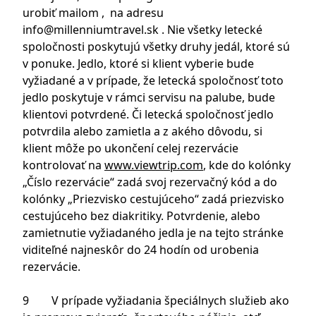
urobiť mailom , na adresu
info@millenniumtravel.sk
. Nie všetky letecké
spoločnosti poskytujú všetky druhy jedál, ktoré sú
v ponuke. Jedlo, ktoré si klient vyberie bude
vyžiadané a v prípade, že letecká spoločnosť toto
jedlo poskytuje v rámci servisu na palube, bude
klientovi potvrdené. Či letecká spoločnosť jedlo
potvrdila alebo zamietla a z akého dôvodu, si
klient môže po ukončení celej rezervácie
kontrolovať na
www.viewtrip.com
, kde do kolónky
„Číslo rezervácie“ zadá svoj rezervačný kód a do
kolónky „Priezvisko cestujúceho“ zadá priezvisko
cestujúceho bez diakritiky. Potvrdenie, alebo
zamietnutie vyžiadaného jedla je na tejto stránke
viditeľné najneskôr do 24 hodín od urobenia
rezervácie.
9 V prípade vyžiadania špeciálnych služieb ako