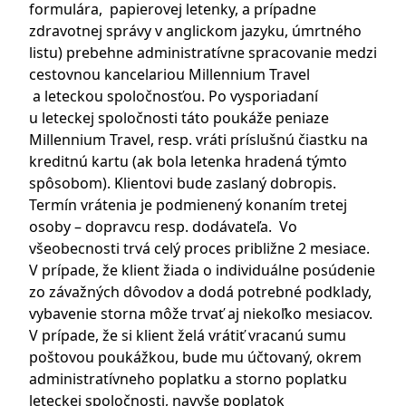
formulára, papierovej letenky, a prípadne
zdravotnej správy v anglickom jazyku, úmrtného
listu) prebehne administratívne spracovanie medzi
cestovnou kancelariou Millennium Travel
a leteckou spoločnosťou. Po vysporiadaní
u leteckej spoločnosti táto poukáže peniaze
Millennium Travel, resp. vráti príslušnú čiastku na
kreditnú kartu (ak bola letenka hradená týmto
spôsobom). Klientovi bude zaslaný dobropis.
Termín vrátenia je podmienený konaním tretej
osoby – dopravcu resp. dodávateľa. Vo
všeobecnosti trvá celý proces približne 2 mesiace.
V prípade, že klient žiada o individuálne posúdenie
zo závažných dôvodov a dodá potrebné podklady,
vybavenie storna môže trvať aj niekoľko mesiacov.
V prípade, že si klient želá vrátiť vracanú sumu
poštovou poukážkou, bude mu účtovaný, okrem
administratívneho poplatku a storno poplatku
leteckej spoločnosti, navyše poplatok