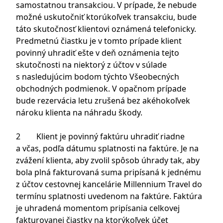
samostatnou transakciou. V prípade, že nebude
možné uskutočniť ktorúkoľvek transakciu, bude
táto skutočnosť klientovi oznámená telefonicky.
Predmetnú čiastku je v tomto prípade klient
povinný uhradiť ešte v deň oznámenia tejto
skutočnosti na niektorý z účtov v súlade
s nasledujúcim bodom týchto Všeobecných
obchodných podmienok. V opačnom prípade
bude rezervácia letu zrušená bez akéhokoľvek
nároku klienta na náhradu škody.
2 Klient je povinný faktúru uhradiť riadne
a včas, podľa dátumu splatnosti na faktúre. Je na
zvážení klienta, aby zvolil spôsob úhrady tak, aby
bola plná fakturovaná suma pripísaná k jednému
z účtov cestovnej kancelárie Millennium Travel do
termínu splatnosti uvedenom na faktúre. Faktúra
je uhradená momentom pripísania celkovej
fakturovanej čiastky na ktorýkoľvek účet