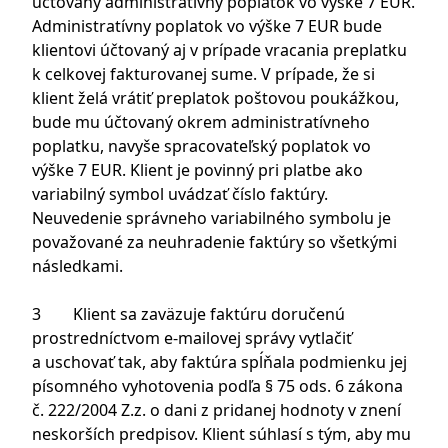
účtovaný administratívny poplatok vo výške 7 EUR.
Administratívny poplatok vo výške 7 EUR bude
klientovi účtovaný aj v prípade vracania preplatku
k celkovej fakturovanej sume. V prípade, že si
klient želá vrátiť preplatok poštovou poukážkou,
bude mu účtovaný okrem administratívneho
poplatku, navyše spracovateľský poplatok vo
výške 7 EUR. Klient je povinný pri platbe ako
variabilný symbol uvádzať číslo faktúry.
Neuvedenie správneho variabilného symbolu je
považované za neuhradenie faktúry so všetkými
následkami.
3 Klient sa zaväzuje faktúru doručenú
prostredníctvom e-mailovej správy vytlačiť
a uschovať tak, aby faktúra spĺňala podmienku jej
písomného vyhotovenia podľa § 75 ods. 6 zákona
č. 222/2004 Z.z. o dani z pridanej hodnoty v znení
neskorších predpisov. Klient súhlasí s tým, aby mu